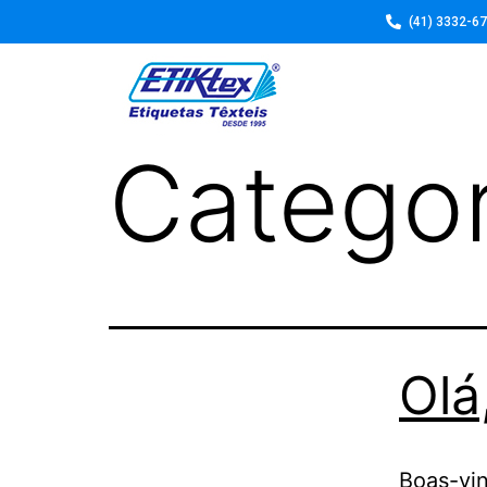
(41) 3332-6
Categor
Olá
Boas-vin