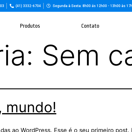
703
(41) 3332-6704
Segunda à Sexta: 8h00 ás 12h00 - 13h00 às 17
Produtos
Contato
ia:
Sem ca
, mundo!
das ao WordPress. Esse é o seu primeiro post. 