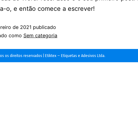
a-o, e então comece a escrever!
reiro de 2021
publicado
zado como
Sem categoria
s os direitos reservados | Etiktex – Etiquetas e Adesivos Ltda.